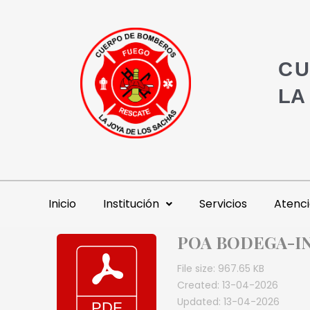
CU
LA
Inicio
Institución
Servicios
Atenci
POA BODEGA-I
File size: 967.65 KB
Created: 13-04-2026
Updated: 13-04-2026