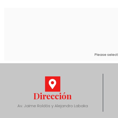
Please select
Dirección
Av. Jaime Roldós y Alejandro Labaka