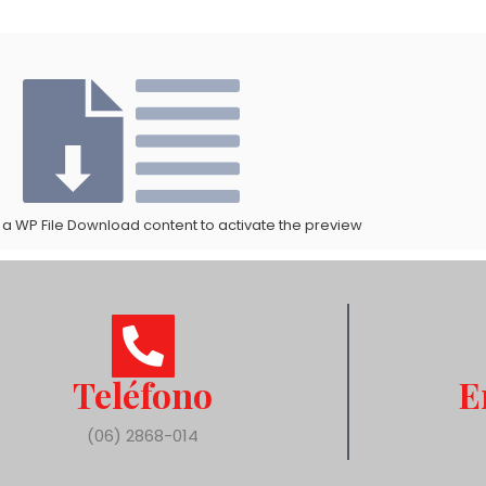
 a WP File Download content to activate the preview
Teléfono
E
(06) 2868-014