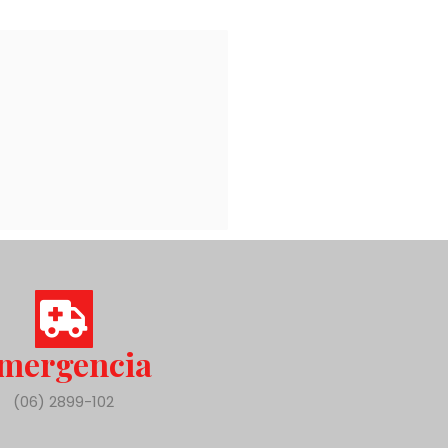
mergencia
(06) 2899-102