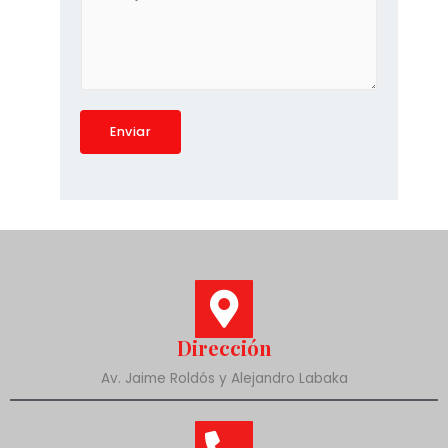
f
e
o
n
n
s
o
a
*
j
e
*
Enviar
Dirección
Av. Jaime Roldós y Alejandro Labaka