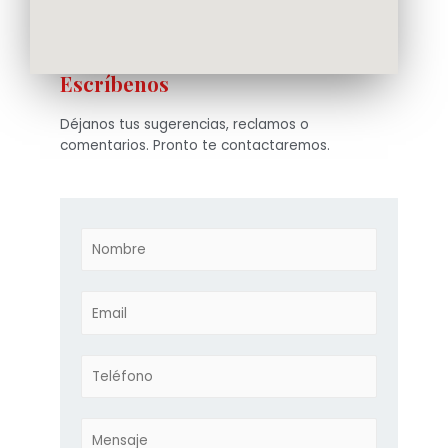
Escríbenos
Déjanos tus sugerencias, reclamos o
comentarios. Pronto te contactaremos.
N
o
m
b
E
r
m
e
a
*
i
T
l
e
*
l
é
M