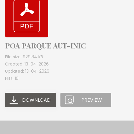
POA PARQUE AUT-INIC
File size: 929.84 KB
Created: 13-04-2026
Updated: 13-04-2026
Hits: 10
DOWNLOAD
PREVIEW