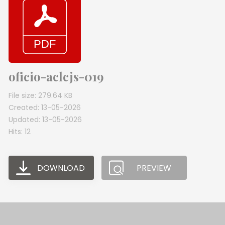
oficio-aclcjs-019
File size: 279.64 KB
Created: 13-05-2026
Updated: 13-05-2026
Hits: 12
DOWNLOAD
PREVIEW