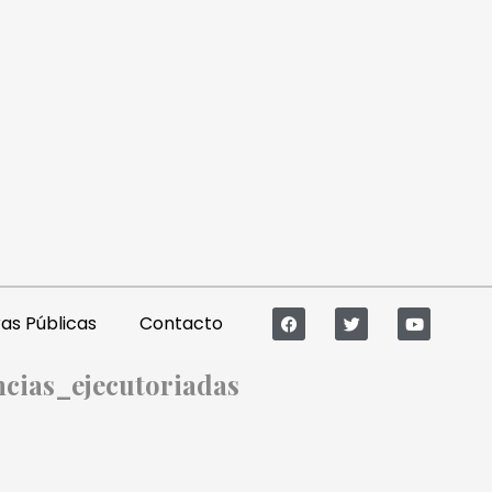
s Públicas
Contacto
cias_ejecutoriadas