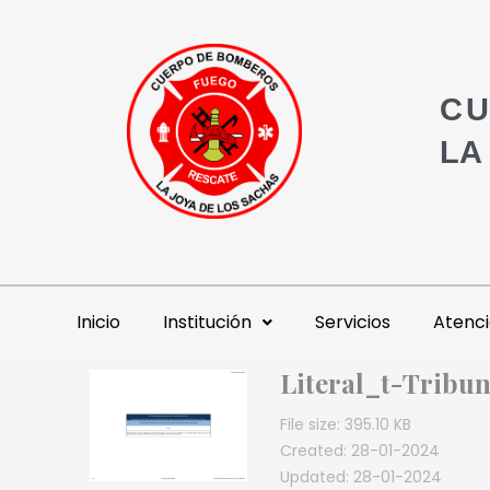
CU
LA
Inicio
Institución
Servicios
Atenci
Literal_t-Tribu
File size: 395.10 KB
Created: 28-01-2024
Updated: 28-01-2024