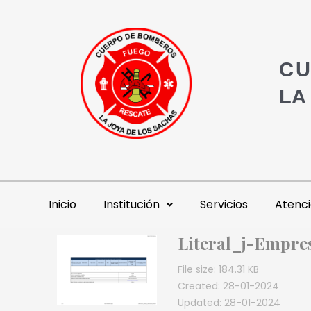
CU
LA
Inicio
Institución
Servicios
Atenci
Literal_j-Empr
File size: 184.31 KB
Created: 28-01-2024
Updated: 28-01-2024