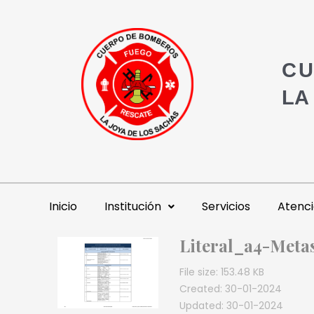
CU
LA
Inicio
Institución
Servicios
Atenci
Literal_a4-Meta
File size: 153.48 KB
Created: 30-01-2024
Updated: 30-01-2024