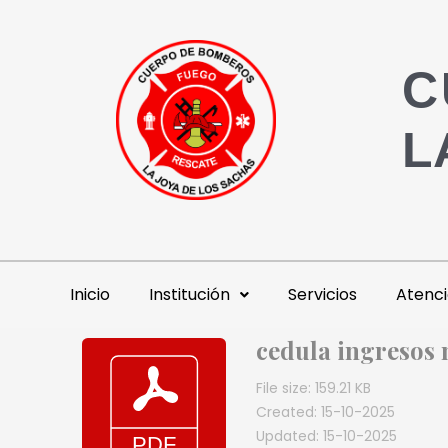
C
L
Inicio
Institución
Servicios
Atenci
cedula ingresos 
File size: 159.21 KB
Created: 15-10-2025
Updated: 15-10-2025