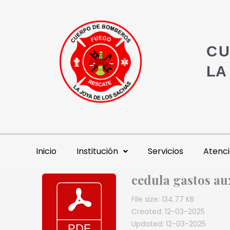
CU
LA
Inicio
Institución
Servicios
Atenci
cedula gastos au
File size: 134.77 KB
Created: 12-03-2025
Updated: 12-03-2025