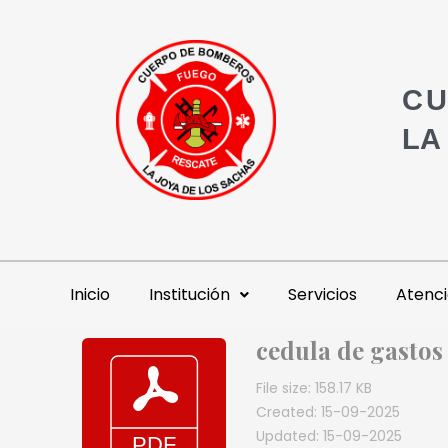
CU
LA
Inicio
Institución
Servicios
Atenci
cedula de gastos
File size: 158.17 KB
Created: 15-09-2025
Updated: 15-09-2025