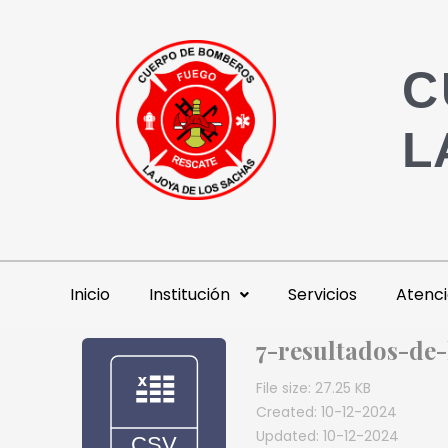
C
L
Inicio
Institución
Servicios
Atenci
7-resultados-de
File size: 27.25 KB
Created: 10-12-2024
Updated: 10-12-2024