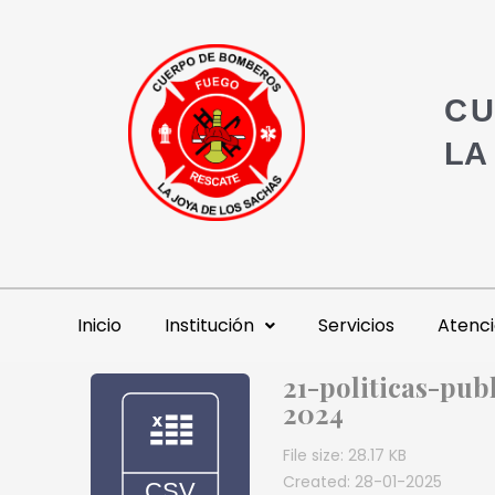
CU
LA
Inicio
Institución
Servicios
Atenci
21-politicas-pu
2024
File size: 28.17 KB
Created: 28-01-2025