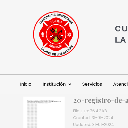
CU
LA
Inicio
Institución
Servicios
Atenci
20-registro-de-
File size: 26.47 KB
Created: 31-01-2024
Updated: 31-01-2024