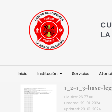
CU
LA
Inicio
Institución
Servicios
Atenci
1_2-1_3-base-leg
File size: 26.77 KB
Created: 29-01-2024
Updated: 29-01-2024