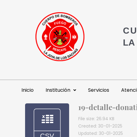
CU
LA
Inicio
Institución
Servicios
Atenci
19-detalle-donat
File size: 26.94 KB
Created: 30-01-2025
Updated: 30-01-2025