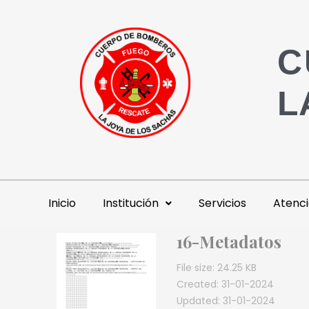
C
L
Inicio
Institución
Servicios
Atenci
16-Metadatos
File size: 24.25 KB
Created: 31-01-2024
Updated: 31-01-2024