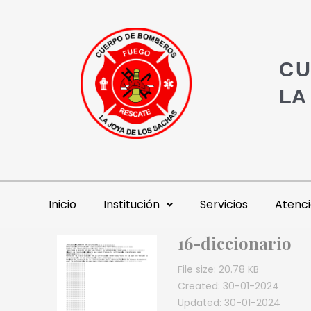
CU
LA
Inicio
Institución
Servicios
Atenci
16-diccionario
File size: 20.78 KB
Created: 30-01-2024
Updated: 30-01-2024