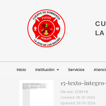
CU
LA
Inicio
Institución
Servicios
Atenci
15-texto-integro
File size: 23.89 KB
Created: 29-01-2024
Updated: 29-01-2024