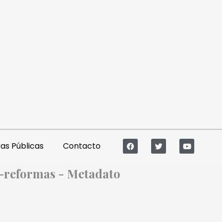
s Públicas
Contacto
y-reformas - Metadato