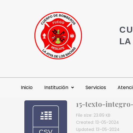
CU
LA
Inicio
Institución
Servicios
Atenci
15-texto-integro
File size: 23.89 KB
Created: 13-05-2024
Updated: 13-05-2024