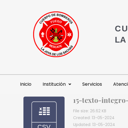
CU
LA
Inicio
Institución
Servicios
Atenci
15-texto-integro
File size: 26.62 KB
Created: 13-05-2024
Updated: 13-05-2024