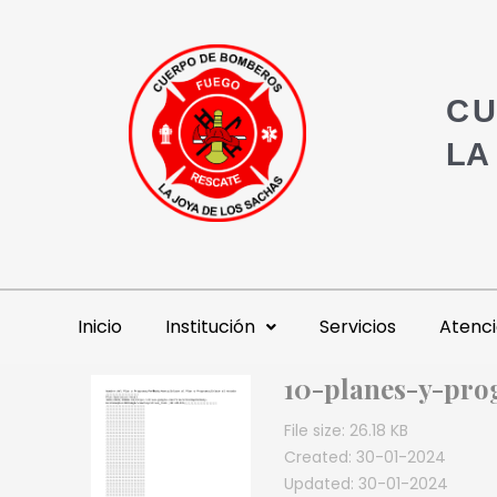
CU
LA
Inicio
Institución
Servicios
Atenci
10-planes-y-pr
File size: 26.18 KB
Created: 30-01-2024
Updated: 30-01-2024