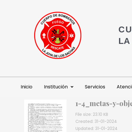
CU
LA
Inicio
Institución
Servicios
Atenci
1-4_metas-y-obj
File size: 23.10 KB
Created: 31-01-2024
Updated: 31-01-2024