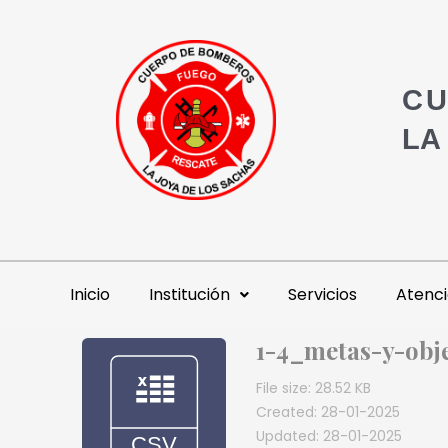
CU
LA
Inicio
Institución
Servicios
Atenci
1-4_metas-y-obj
File size: 28.52 KB
Created: 28-01-2025
Updated: 28-01-2025