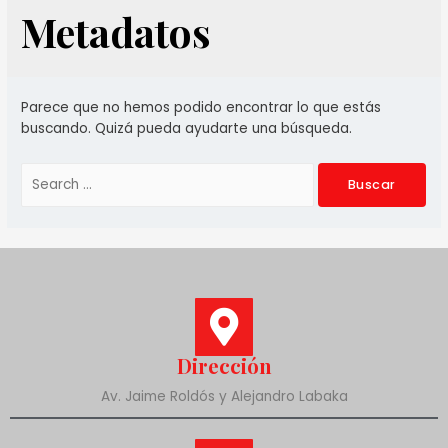
Metadatos
Parece que no hemos podido encontrar lo que estás
buscando. Quizá pueda ayudarte una búsqueda.
Dirección
Av. Jaime Roldós y Alejandro Labaka