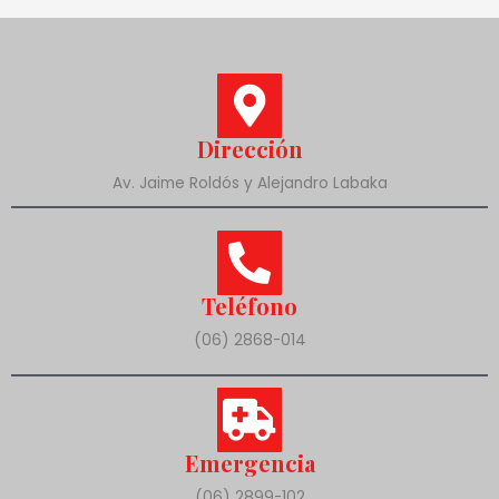
Dirección
Av. Jaime Roldós y Alejandro Labaka
Teléfono
(06) 2868-014
Emergencia
(06) 2899-102