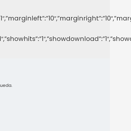
y”:”-1″,”marginleft”:”10″,”marginright”:”1
on”:”1″,”showhits”:”1″,”showdownload”:”1″,
queda.