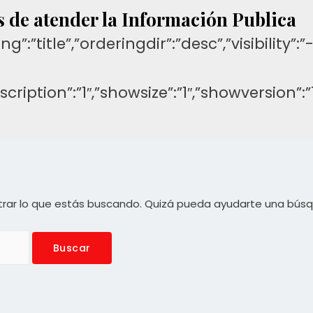
s de atender la Información Publica
ng”:”title”,”orderingdir”:”desc”,”visibilit
description”:”1″,”showsize”:”1″,”showversi
rar lo que estás buscando. Quizá pueda ayudarte una bús