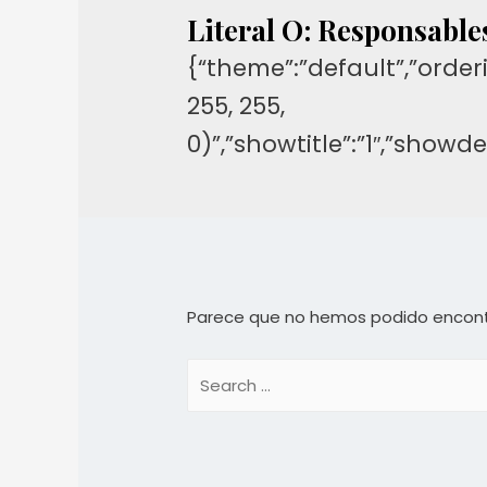
Literal O: Responsable
{“theme”:”default”,”orderi
255, 255,
0)”,”showtitle”:”1″,”show
Parece que no hemos podido encont