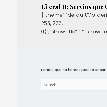
Literal D: Servios que 
{“theme”:”default”,”orderi
255, 255,
0)”,”showtitle”:”1″,”show
Parece que no hemos podido encont