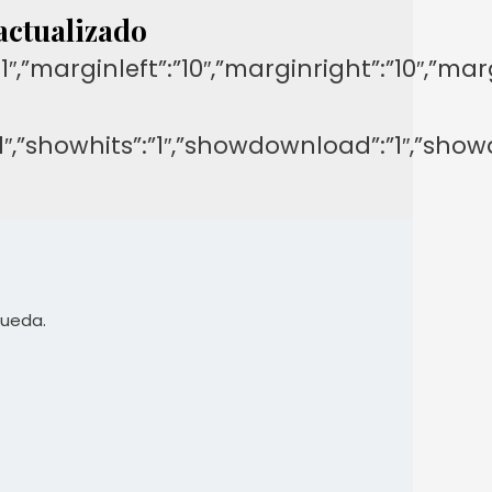
 actualizado
y”:”-1″,”marginleft”:”10″,”marginright”:”1
on”:”1″,”showhits”:”1″,”showdownload”:”1″,
queda.