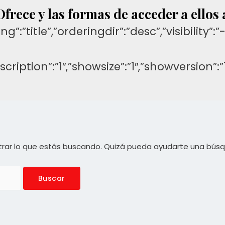
Ofrece y las formas de acceder a ellos
ng”:”title”,”orderingdir”:”desc”,”visibilit
description”:”1″,”showsize”:”1″,”showversi
rar lo que estás buscando. Quizá pueda ayudarte una bús