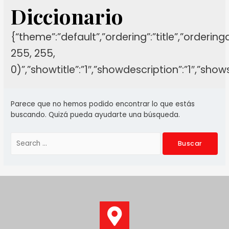
Diccionario
{“theme”:”default”,”ordering”:”title”,”orderin
255, 255,
0)”,”showtitle”:”1″,”showdescription”:”1″,”sh
Parece que no hemos podido encontrar lo que estás
buscando. Quizá pueda ayudarte una búsqueda.