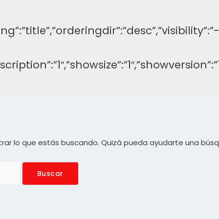
ng”:”title”,”orderingdir”:”desc”,”visibilit
description”:”1″,”showsize”:”1″,”showversi
rar lo que estás buscando. Quizá pueda ayudarte una bús