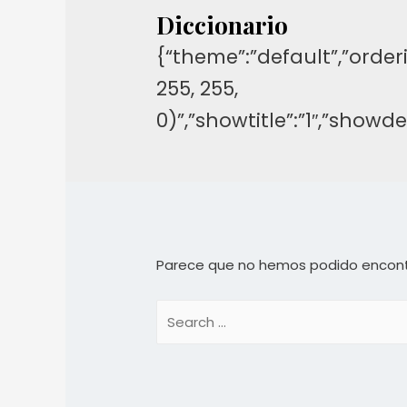
Diccionario
{“theme”:”default”,”orderi
255, 255,
0)”,”showtitle”:”1″,”show
Parece que no hemos podido encont