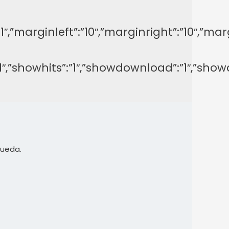
y”:”-1″,”marginleft”:”10″,”marginright”:”1
on”:”1″,”showhits”:”1″,”showdownload”:”1″,
queda.