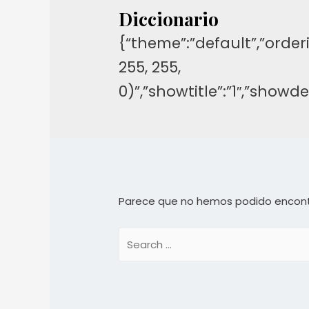
Diccionario
{“theme”:”default”,”orderi
255, 255,
0)”,”showtitle”:”1″,”show
Parece que no hemos podido encont