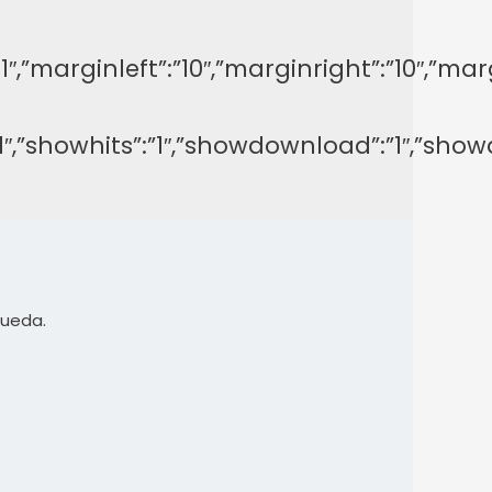
y”:”-1″,”marginleft”:”10″,”marginright”:”1
on”:”1″,”showhits”:”1″,”showdownload”:”1″,
queda.