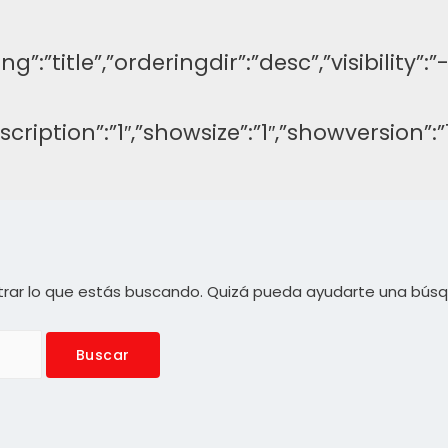
ng”:”title”,”orderingdir”:”desc”,”visibilit
description”:”1″,”showsize”:”1″,”showversi
rar lo que estás buscando. Quizá pueda ayudarte una bús