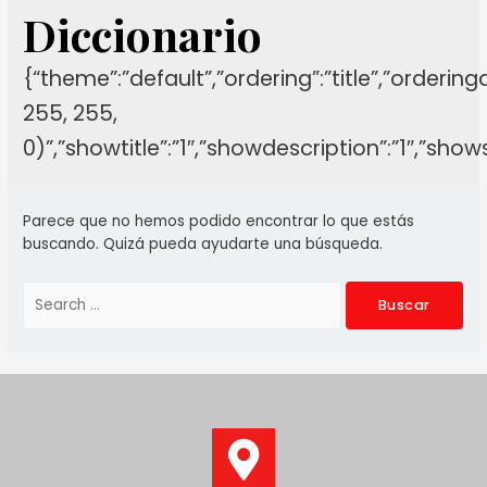
Diccionario
{“theme”:”default”,”ordering”:”title”,”orderin
255, 255,
0)”,”showtitle”:”1″,”showdescription”:”1″,”sh
Parece que no hemos podido encontrar lo que estás
buscando. Quizá pueda ayudarte una búsqueda.