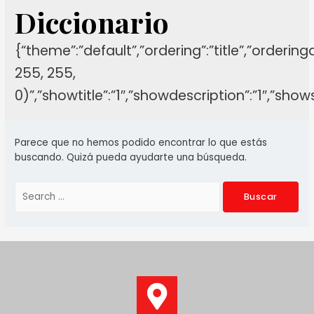
Diccionario
{“theme”:”default”,”ordering”:”title”,”orderin
255, 255,
0)”,”showtitle”:”1″,”showdescription”:”1″,”sh
Parece que no hemos podido encontrar lo que estás
buscando. Quizá pueda ayudarte una búsqueda.