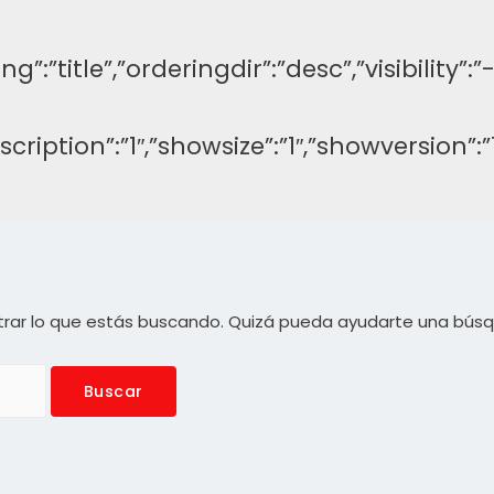
ng”:”title”,”orderingdir”:”desc”,”visibilit
description”:”1″,”showsize”:”1″,”showversi
rar lo que estás buscando. Quizá pueda ayudarte una bús