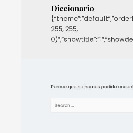
Diccionario
{“theme”:”default”,”orderi
255, 255,
0)”,”showtitle”:”1″,”show
Parece que no hemos podido encont