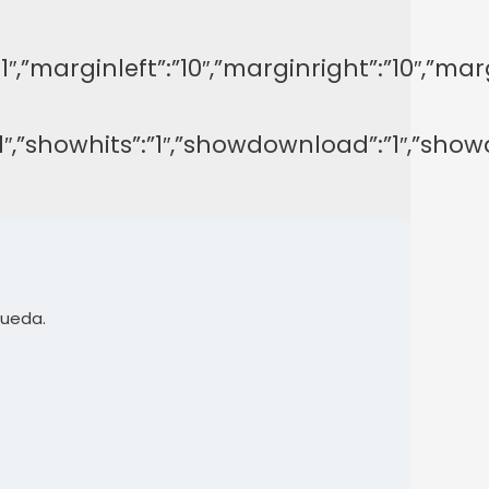
y”:”-1″,”marginleft”:”10″,”marginright”:”1
on”:”1″,”showhits”:”1″,”showdownload”:”1″,
queda.