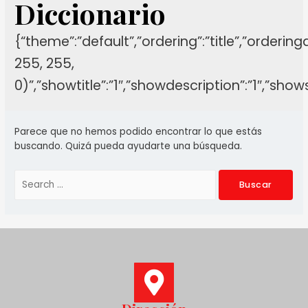
Diccionario
{“theme”:”default”,”ordering”:”title”,”orderin
255, 255,
0)”,”showtitle”:”1″,”showdescription”:”1″,”sh
Parece que no hemos podido encontrar lo que estás
buscando. Quizá pueda ayudarte una búsqueda.