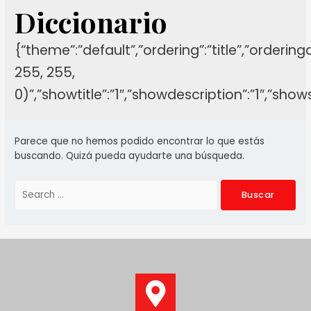
Diccionario
{“theme”:”default”,”ordering”:”title”,”orderin
255, 255,
0)”,”showtitle”:”1″,”showdescription”:”1″,”sh
Parece que no hemos podido encontrar lo que estás
buscando. Quizá pueda ayudarte una búsqueda.