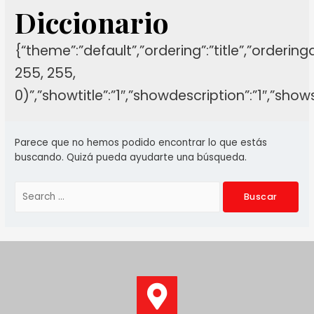
Diccionario
{“theme”:”default”,”ordering”:”title”,”orderin
255, 255,
0)”,”showtitle”:”1″,”showdescription”:”1″,”sh
Parece que no hemos podido encontrar lo que estás
buscando. Quizá pueda ayudarte una búsqueda.