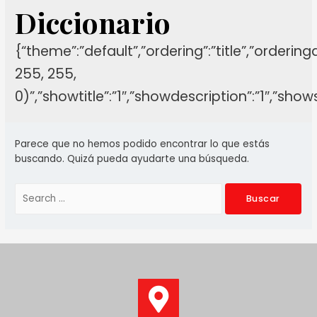
Diccionario
{“theme”:”default”,”ordering”:”title”,”orderin
255, 255,
0)”,”showtitle”:”1″,”showdescription”:”1″,”sh
Parece que no hemos podido encontrar lo que estás
buscando. Quizá pueda ayudarte una búsqueda.