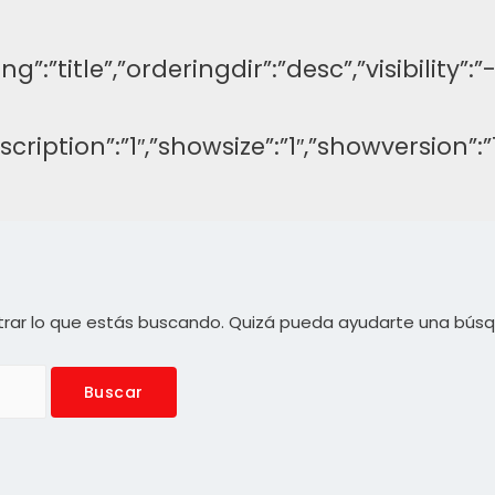
ng”:”title”,”orderingdir”:”desc”,”visibilit
description”:”1″,”showsize”:”1″,”showversi
rar lo que estás buscando. Quizá pueda ayudarte una bús