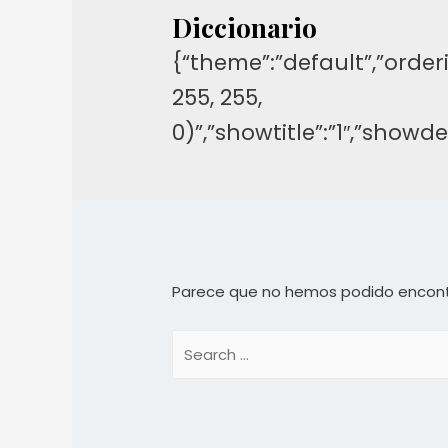
Diccionario
{“theme”:”default”,”orderi
255, 255,
0)”,”showtitle”:”1″,”show
Parece que no hemos podido encont