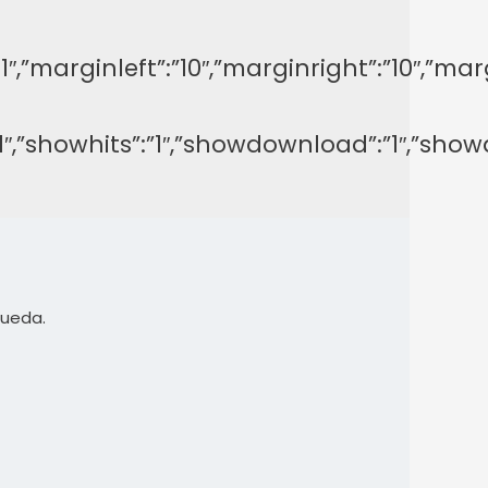
y”:”-1″,”marginleft”:”10″,”marginright”:”1
on”:”1″,”showhits”:”1″,”showdownload”:”1″,
queda.