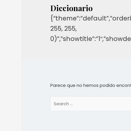
Diccionario
{“theme”:”default”,”orderi
255, 255,
0)”,”showtitle”:”1″,”show
Parece que no hemos podido encont