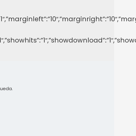
y”:”-1″,”marginleft”:”10″,”marginright”:”1
on”:”1″,”showhits”:”1″,”showdownload”:”1″,
queda.