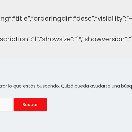
ng”:”title”,”orderingdir”:”desc”,”visibilit
description”:”1″,”showsize”:”1″,”showversi
rar lo que estás buscando. Quizá pueda ayudarte una bús