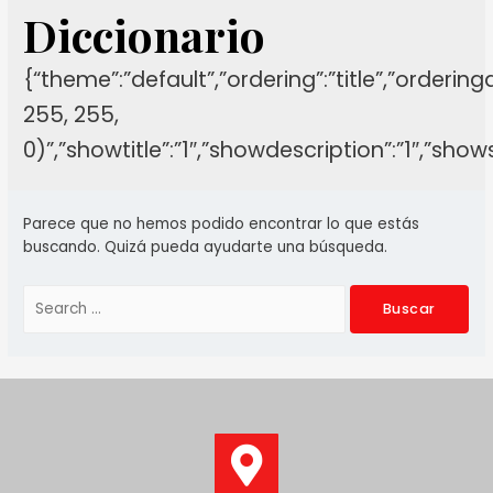
Diccionario
{“theme”:”default”,”ordering”:”title”,”orderin
255, 255,
0)”,”showtitle”:”1″,”showdescription”:”1″,”sh
Parece que no hemos podido encontrar lo que estás
buscando. Quizá pueda ayudarte una búsqueda.