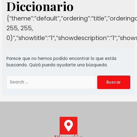
Diccionario
{“theme”:”default”,”ordering”:”title”,”orderin
255, 255,
0)”,”showtitle”:”1″,”showdescription”:”1″,”sh
Parece que no hemos podido encontrar lo que estás
buscando. Quizá pueda ayudarte una búsqueda.