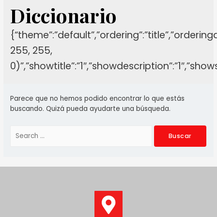
Diccionario
{“theme”:”default”,”ordering”:”title”,”orderin
255, 255,
0)”,”showtitle”:”1″,”showdescription”:”1″,”sh
Parece que no hemos podido encontrar lo que estás
buscando. Quizá pueda ayudarte una búsqueda.