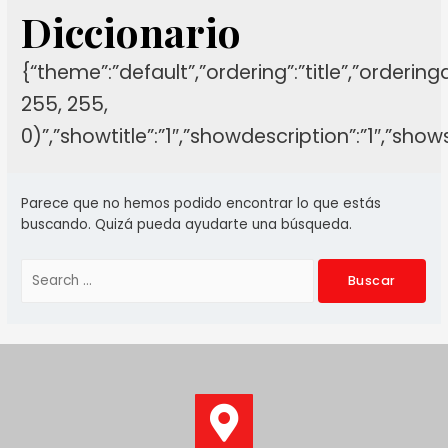
Diccionario
{“theme”:”default”,”ordering”:”title”,”orderin
255, 255,
0)”,”showtitle”:”1″,”showdescription”:”1″,”sh
Parece que no hemos podido encontrar lo que estás
buscando. Quizá pueda ayudarte una búsqueda.