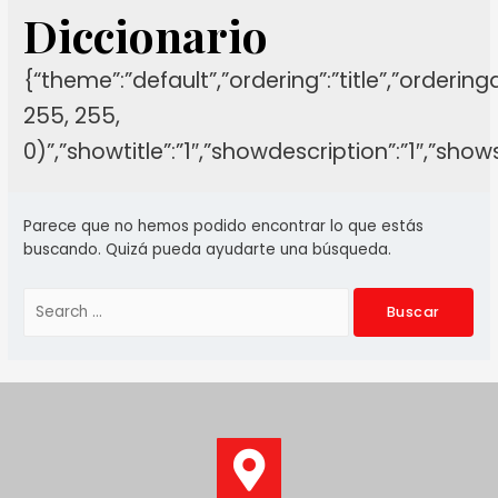
Diccionario
{“theme”:”default”,”ordering”:”title”,”orderin
255, 255,
0)”,”showtitle”:”1″,”showdescription”:”1″,”sh
Parece que no hemos podido encontrar lo que estás
buscando. Quizá pueda ayudarte una búsqueda.