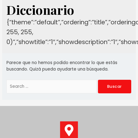
Diccionario
{“theme”:”default”,”ordering”:”title”,”orderin
255, 255,
0)”,”showtitle”:”1″,”showdescription”:”1″,”sh
Parece que no hemos podido encontrar lo que estás
buscando. Quizá pueda ayudarte una búsqueda.