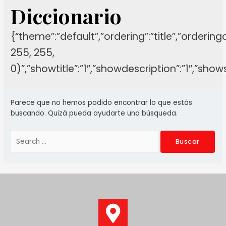
Diccionario
{“theme”:”default”,”ordering”:”title”,”orderin
255, 255,
0)”,”showtitle”:”1″,”showdescription”:”1″,”sh
Parece que no hemos podido encontrar lo que estás
buscando. Quizá pueda ayudarte una búsqueda.