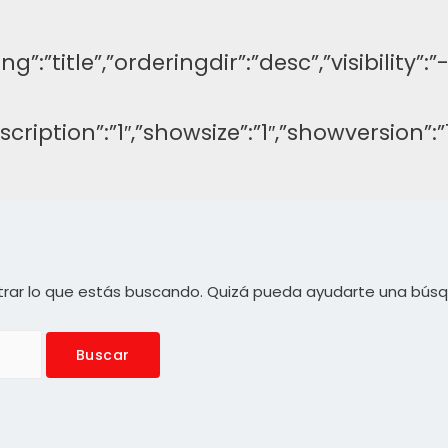
ng”:”title”,”orderingdir”:”desc”,”visibilit
description”:”1″,”showsize”:”1″,”showversi
rar lo que estás buscando. Quizá pueda ayudarte una bús