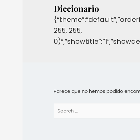
Diccionario
{“theme”:”default”,”orderi
255, 255,
0)”,”showtitle”:”1″,”show
Parece que no hemos podido encont