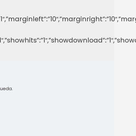
y”:”-1″,”marginleft”:”10″,”marginright”:”1
on”:”1″,”showhits”:”1″,”showdownload”:”1″,
queda.