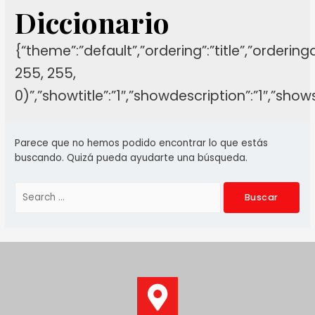
Diccionario
{“theme”:”default”,”ordering”:”title”,”orderin
255, 255,
0)”,”showtitle”:”1″,”showdescription”:”1″,”sh
Parece que no hemos podido encontrar lo que estás
buscando. Quizá pueda ayudarte una búsqueda.