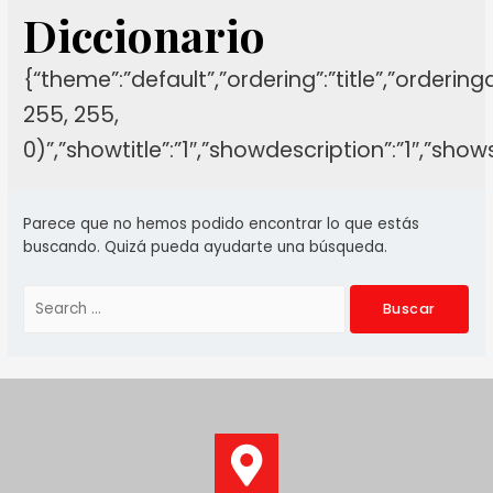
Diccionario
{“theme”:”default”,”ordering”:”title”,”orderin
255, 255,
0)”,”showtitle”:”1″,”showdescription”:”1″,”sh
Parece que no hemos podido encontrar lo que estás
buscando. Quizá pueda ayudarte una búsqueda.